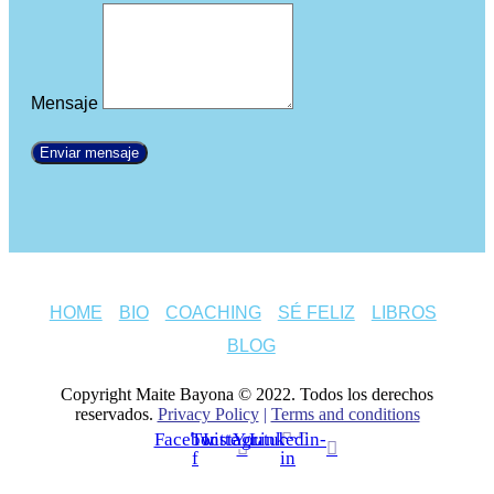
Mensaje
Enviar mensaje
HOME
BIO
COACHING
SÉ FELIZ
LIBROS
BLOG
Copyright Maite Bayona © 2022. Todos los derechos
reservados.
Privacy Policy
|
Terms and conditions
Facebook-
Twitter
Instagram
Youtube
Linkedin-
f
in